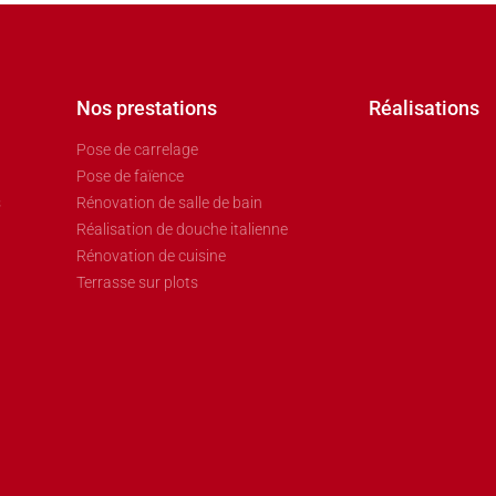
Nos prestations
Réalisations
Pose de carrelage
Pose de faïence
s
Rénovation de salle de bain
Réalisation de douche italienne
Rénovation de cuisine
Terrasse sur plots